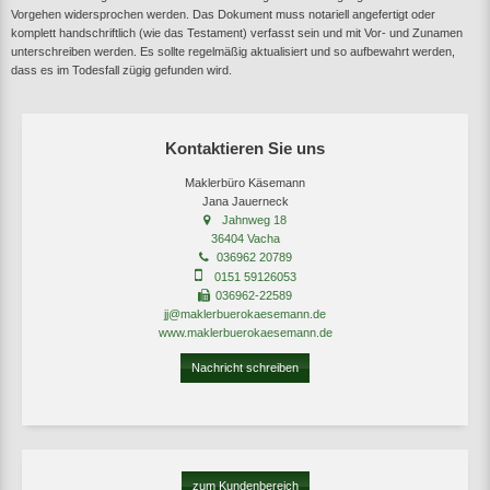
Vorgehen widersprochen werden. Das Dokument muss notariell angefertigt oder
komplett handschriftlich (wie das Testament) verfasst sein und mit Vor- und Zunamen
unterschreiben werden. Es sollte regelmäßig aktualisiert und so aufbewahrt werden,
dass es im Todesfall zügig gefunden wird.
Kontaktieren Sie uns
Maklerbüro Käsemann
Jana Jauerneck
Jahnweg 18
36404 Vacha
036962 20789
0151 59126053
036962-22589
jj@maklerbuerokaesemann.de
www.maklerbuerokaesemann.de
Nachricht schreiben
zum Kundenbereich