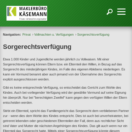
Navigation:
Privat
Vollmachten u. Verfügungen
Sorgerechtsverfügung
Sorgerechtsverfügung
Etwa 1.000 Kinder und Jugendliche werden jährlich zu Vollwaisen. Mit einer
Sorgerechtsverfügung können Eltern bzw. ein Elternteil den Willen, in Bezug auf das
Sorgerecht des minderjährigen Kindes, im Falle des eigenen Ablebens niederlegen. Es
kann ein Vormund benannt aber auch jemand von der Übernahme des Sorgerechts
explizit ausgeschlossen werden.
Gibt es keine entsprechnde Verfügung, so entscheidet das Gericht zum Wohle des
Kindes. Auch bei vorliegender Verfügung wird der gewählte Vormund auf seine Eignung
hin überprüft. Nur bei "berechtigten Zweifel" kann gegen den verfügten Willen der Eltern
entscheiden werden.
Stirbt ein Elternteil, spricht das Familiengericht das Sorgerecht dem verbliebenen Partner
zur - wenn dies dem Wohle des Kindes entspricht. Dies ist auch bei unverheirateten, bei
getrennt lebenden oder geschiedenen Elternteilen der Fall, denn aus rechtlicher Sicht
sind Vater und Mutter die nächsten Angehörigen des Kindes. Das gilt auch wenn nur ein
Elternteil das Sorgerecht hatte. Mittels einer Sorgerechtsverfügung könnte diesem