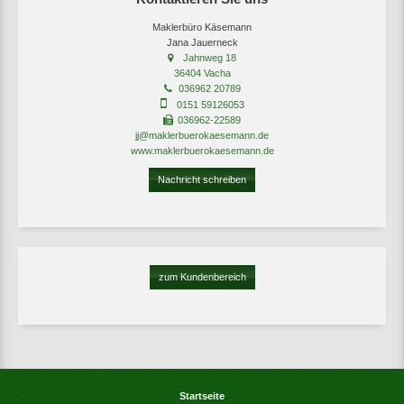
Maklerbüro Käsemann
Jana Jauerneck
Jahnweg 18
36404 Vacha
036962 20789
0151 59126053
036962-22589
jj@maklerbuerokaesemann.de
www.maklerbuerokaesemann.de
Nachricht schreiben
zum Kundenbereich
Startseite