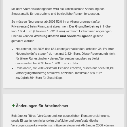
Mit dem Alterseinkünftegesetz wird die kontinuierliche Anhebung des
Steueranteils für gesetzliche und betriebliche Renten fortgesetzt.
So müssen Neurentner ab 2006 52% ihrer Altersvorsorge (außer
Privatrenten) beim Finanzamt abrechnen. Der
Grundfreibetrag
in Höhe
von 7.664 Euro (Eheleute 15.328 Euro) wird vom Einkommen abgezogen.
Ebenso können
Werbungskosten und Sonderausgaben
geltend
gemacht werden.
Neurentner, die 2006 das 65.Lebensjahr vollenden, erhalten 38,4% ihrer
Nebeneinkünfte steuerfrei, maximal 1.824 Euro. Diese Regelung gilt nicht
für ältere Ruheständler - deren Altersentlastungsbetrag bleibt
unverändert bei 40% bzw. 1.900 Euro im Jahr.
Pensionäre, die 2006 erstmals Pension erhalten, dürfen nur noch 38,4%
Versorgungsfreibetrag steuerfrei abziehen, maximal 2.880 Euro
zuzüglich 864 Euro für Zuschläge.
Änderungen für Arbeitnehmer
Beiträge zu Rürup-Verträgen und zur gesetzlichen Rentenversicherung,
sowie Einzahlungen in landwirtschaftliche und berufsständische
Versorgungswerke werden schrittweise steuerfrei. Ab Januar 2006 können