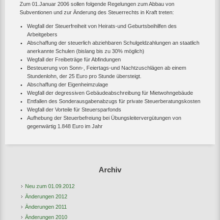
Zum 01.Januar 2006 sollen folgende Regelungen zum Abbau von
Subventionen und zur Änderung des Steuerrechts in Kraft treten:
Wegfall der Steuerfreiheit von Heirats-und Geburtsbeihilfen des
Arbeitgebers
Abschaffung der steuerlich abziehbaren Schulgeldzahlungen an staatlich
anerkannte Schulen (bislang bis zu 30% möglich)
Wegfall der Freibeträge für Abfindungen
Besteuerung von Sonn-, Feiertags-und Nachtzuschlägen ab einem
Stundenlohn, der 25 Euro pro Stunde übersteigt.
Abschaffung der Eigenheimzulage
Wegfall der degressiven Gebäudeabschreibung für Mietwohngebäude
Entfallen des Sonderausgabenabzugs für private Steuerberatungskosten
Wegfall der Vorteile für Steuersparfonds
Aufhebung der Steuerbefreiung bei Übungsleitervergütungen von
gegenwärtig 1.848 Euro im Jahr
Archiv
Neu zum 01.09.2012
Änderungen 2012
Änderungen 2011
Änderungen 2010