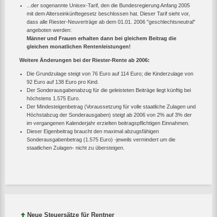
...der sogenannte Unisex-Tarif, den die Bundesregierung Anfang 2005
mit dem Alterseinkünftegesetz beschlossen hat. Dieser Tarif sieht vor,
dass alle Riester-Neuverträge ab dem 01.01. 2006 "geschlechtsneutral"
angeboten werden:
Männer und Frauen erhalten dann bei gleichem Beitrag die
gleichen monatlichen Rentenleistungen!
Weitere Änderungen bei der Riester-Rente ab 2006:
Die Grundzulage steigt von 76 Euro auf 114 Euro; die Kinderzulage von
92 Euro auf 138 Euro pro Kind.
Der Sonderausgabenabzug für die geleisteten Beiträge liegt künftig bei
höchstens 1.575 Euro.
Der Mindesteigenbetrag (Voraussetzung für volle staatliche Zulagen und
Höchstabzug der Sonderausgaben) steigt ab 2006 von 2% auf 3% der
im vergangenen Kalenderjahr erzielten beitragspflichtigen Einnahmen.
Dieser Eigenbeitrag braucht den maximal abzugsfähigen
Sonderausgabenbetrag (1.575 Euro) -jeweils vermindert um die
staatlichen Zulagen- nicht zu übersteigen.
Neue Steuersätze für Rentner