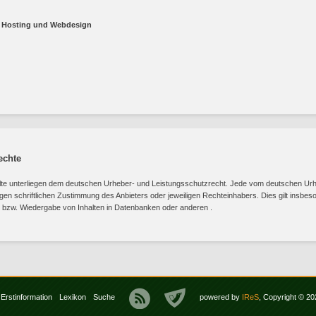
, Hosting und Webdesign
echte
nhalte unterliegen dem deutschen Urheber- und Leistungsschutzrecht. Jede vom deutschen Ur
n schriftlichen Zustimmung des Anbieters oder jeweiligen Rechteinhabers. Dies gilt insbeson
 bzw. Wiedergabe von Inhalten in Datenbanken oder anderen .
Erstinformation
Lexikon
Suche
powered by
IReS
, Copyright © 2