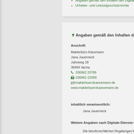
Angaben gemäß den Inhalten des Digit
Urheber- und Leistungsschutzrechte
Angaben gemäß den Inhalten de
Anschrift
Maklerbüro Käsemann
Jana Jauerneck
Jahnweg 18
36404 Vacha
036962 20789
036962-22589
jj@maklerbuerokaesemann.de
www.maklerbuerokaesemann.de
inhaltlich verantwortlich:
Jana Jauerneck
Weitere Angaben nach Digitale-Dienste
Die berufsrechtlichen Regelungen