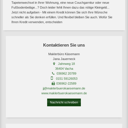
Tapetenwechsel in Ihrer Wohnung, eine neue Couchgarnitur oder neue
Fußbodenbeläge...? Doch leider fehlt Ihnen dazu das nötige Kleingeld...
Jetzt nicht aufgeben - Mit einem Kredit können Sie sich Ihre Wünsche
schneller als Sie denken erfüllen. Und flexibel bleiben Sie auch. Wofür Sie
Ihren Kredit verwenden, entscheiden
Kontaktieren Sie uns
Maklerbüro Käsemann
Jana Jauerneck
Jahnweg 18
36404 Vacha
036962 20789
0151 59126053
036962-22589
jj@maklerbuerokaesemann.de
www.maklerbuerokaesemann.de
Nachricht schreiben