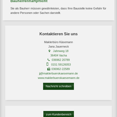
Bauherrenhaftpflicht
Sie als Bauherr müssen gewährleisten, dass Ihre Baustelle keine Gefahr für
andere Personen oder Sachen darstellt.
Kontaktieren Sie uns
Maklerbüro Käsemann
Jana Jauerneck
Jahnweg 18
36404 Vacha
036962 20789
0151 59126053
036962-22589
jj@maklerbuerokaesemann.de
www.maklerbuerokaesemann.de
Nachricht schreiben
zum Kundenbereich