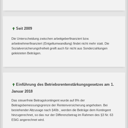
Seit 2009
Die Unterscheidung zwischen arbeitgeberfinanziert bzw.
arbeitnehmerfinanziert (Entgeltumwandlung) findet nicht mehr statt. Die
Sozialversicherungsfreiheit greift auch für nicht aus Sonderzahlungen
geleisteten Beiträgen.
Einführung des Betriebsrentenstärkungsgesetzes am 1.
Januar 2018
Das steuerfreie Beitragskontingent wurde auf 8% der
Beitragsbemessungsgrenze der Rentenversicherung angehoben. Bei
bestehender Altzusage nach §40b , werden die Beiträge dem Kontingent
hinzugerechnet, so das nur der Differenzbetrag im Rahmen des §3 Nr. 63
EStG angerechnet wird.