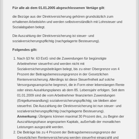
Für alle ab dem 01.01.2005 abgeschlossenen Vertäge gilt
:
die Bezüge aus der Direktversicherung gehören grundsätzlich zum
erhaltenen Arbeitslohn und werden selbstverständlich mit Lohnsteuer und
Sozialabgaben belegt.
Die Auszahlung der Direktversicherung ist steuer- und
sozialversicherungspflichtig (nachgelagerte Besteuerung).
Folgendes gilt:
Nach §3 Nr. 63 EstG sind die Zuwendungen für begünstigte
Arbeitnehmer steuerfrei und werden nicht mit
Sozialversicherungsbeiträgen belegt, bis zu einer Obergrenze von 4
Prozent der Beitragsbemessungsgrenze in der Gesetzlichen
Rentenversicherung. Allerdings ist diese Steuerfreiheit auf solche
Versorgungsansprüche begrenzt, die in Form einer lebenslangen Rente
oder eines Ausahlungsplanes ab dem 85. Lebensjahr erfolgen. Seit dem
01.01.2009 sind die vom Arbeitnehmer finanzierten Zuwendungen
(Entgeltumwandlung) sozialversicherungspflichtig; sie bleiben aber
steuerfrei. Die Auszahlung der Direktversicherung ist nun steuer- und
sozialversicherungspflichtig (nachgelagerte Besteuerung).
Anmerkung:
Übrigens können maximal 30 Prozent des, zu Beginn der
Auszahlungsphase angesparten Kapitals, außerhalb der monatlichen
Leistungen ausgezahlt werden.
Die Beiträge bis zu 4 Prozent der Beitragsbemessungsgrenze der
Gesetzlichen Rentenversicherung werden steuerfrei eingezahlt und