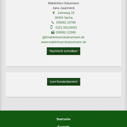
Maklerbüro Käsemann
Jana Jauerneck
Jahnweg 18
36404 Vacha
036962 20789
0151 59126053
036962-22589
jj@maklerbuerokaesemann.de
www.maklerbuerokaesemann.de
Nachricht schreiben
zum Kundenbereich
Startseite
Kontakt