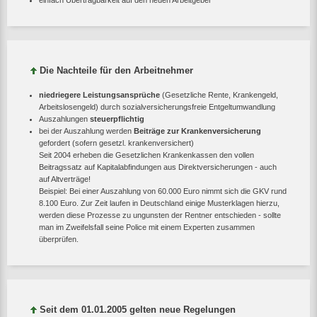
einfach Übertragbarkeit auf den neuen Arbeitgeber
Die Nachteile für den Arbeitnehmer
niedriegere Leistungsansprüche
(Gesetzliche Rente, Krankengeld,
Arbeitslosengeld) durch sozialversicherungsfreie Entgeltumwandlung
Auszahlungen
steuerpflichtig
bei der Auszahlung werden
Beiträge zur Krankenversicherung
gefordert (sofern gesetzl. krankenversichert)
Seit 2004 erheben die Gesetzlichen Krankenkassen den vollen
Beitragssatz auf Kapitalabfindungen aus Direktversicherungen - auch
auf Altverträge!
Beispiel: Bei einer Auszahlung von 60.000 Euro nimmt sich die GKV rund
8.100 Euro. Zur Zeit laufen in Deutschland einige Musterklagen hierzu,
werden diese Prozesse zu ungunsten der Rentner entschieden - sollte
man im Zweifelsfall seine Police mit einem Experten zusammen
überprüfen.
Seit dem 01.01.2005 gelten neue Regelungen