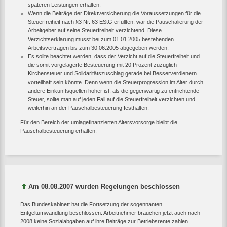
späteren Leistungen erhalten.
Wenn die Beiträge der Direktversicherung die Voraussetzungen für die
Steuerfreiheit nach §3 Nr. 63 EStG erfüllten, war die Pauschalierung der
Arbeitgeber auf seine Steuerfreiheit verzichtend. Diese
Verzichtserklärung musst bei zum 01.01.2005 bestehenden
Arbeitsverträgen bis zum 30.06.2005 abgegeben werden.
Es sollte beachtet werden, dass der Verzicht auf die Steuerfreiheit und
die somit vorgelagerte Besteuerung mit 20 Prozent zuzüglich
Kirchensteuer und Solidaritätszuschlag gerade bei Besserverdienern
vorteilhaft sein könnte. Denn wenn die Steuerprogression im Alter durch
andere Einkunftsquellen höher ist, als die gegenwärtig zu entrichtende
Steuer, sollte man auf jeden Fall auf die Steuerfreiheit verzichten und
weiterhin an der Pauschalbesteuerung festhalten.
Für den Bereich der umlagefinanzierten Altersvorsorge bleibt die
Pauschalbesteuerung erhalten.
Am 08.08.2007 wurden Regelungen beschlossen
Das Bundeskabinett hat die Fortsetzung der sogennanten
Entgeltumwandlung beschlossen. Arbeitnehmer brauchen jetzt auch nach
2008 keine Sozialabgaben auf ihre Beiträge zur Betriebsrente zahlen.