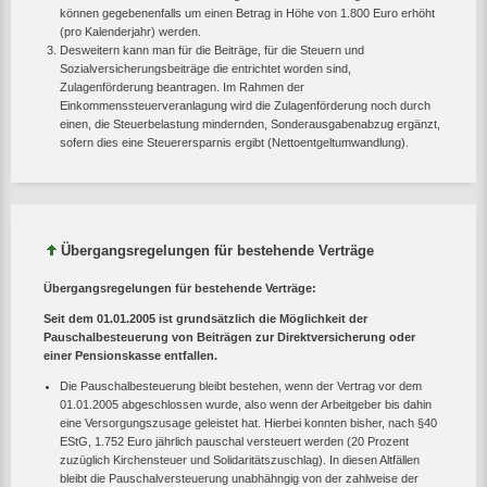
können gegebenenfalls um einen Betrag in Höhe von 1.800 Euro erhöht
(pro Kalenderjahr) werden.
Desweitern kann man für die Beiträge, für die Steuern und
Sozialversicherungsbeiträge die entrichtet worden sind,
Zulagenförderung beantragen. Im Rahmen der
Einkommenssteuerveranlagung wird die Zulagenförderung noch durch
einen, die Steuerbelastung mindernden, Sonderausgabenabzug ergänzt,
sofern dies eine Steuerersparnis ergibt (Nettoentgeltumwandlung).
Übergangsregelungen für bestehende Verträge
Übergangsregelungen für bestehende Verträge:
Seit dem 01.01.2005 ist grundsätzlich die Möglichkeit der
Pauschalbesteuerung von Beiträgen zur Direktversicherung oder
einer Pensionskasse entfallen.
Die Pauschalbesteuerung bleibt bestehen, wenn der Vertrag vor dem
01.01.2005 abgeschlossen wurde, also wenn der Arbeitgeber bis dahin
eine Versorgungszusage geleistet hat. Hierbei konnten bisher, nach §40
EStG, 1.752 Euro jährlich pauschal versteuert werden (20 Prozent
zuzüglich Kirchensteuer und Solidaritätszuschlag). In diesen Altfällen
bleibt die Pauschalversteuerung unabhähngig von der zahlweise der