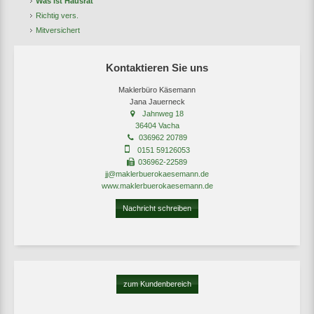
Was ist Hausrat
Richtig vers.
Mitversichert
Kontaktieren Sie uns
Maklerbüro Käsemann
Jana Jauerneck
Jahnweg 18
36404 Vacha
036962 20789
0151 59126053
036962-22589
jj@maklerbuerokaesemann.de
www.maklerbuerokaesemann.de
Nachricht schreiben
zum Kundenbereich