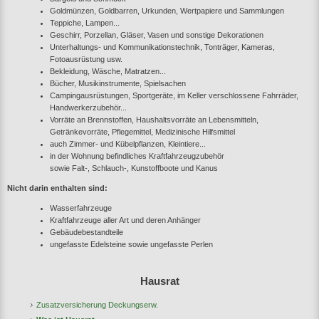
Goldmünzen, Goldbarren, Urkunden, Wertpapiere und Sammlungen
Teppiche, Lampen...
Geschirr, Porzellan, Gläser, Vasen und sonstige Dekorationen
Unterhaltungs- und Kommunikationstechnik, Tonträger, Kameras,
Fotoausrüstung usw.
Bekleidung, Wäsche, Matratzen...
Bücher, Musikinstrumente, Spielsachen
Campingausrüstungen, Sportgeräte, im Keller verschlossene Fahrräder,
Handwerkerzubehör...
Vorräte an Brennstoffen, Haushaltsvorräte an Lebensmitteln,
Getränkevorräte, Pflegemittel, Medizinische Hilfsmittel
auch Zimmer- und Kübelpflanzen, Kleintiere...
in der Wohnung befindliches Kraftfahrzeugzubehör
sowie Falt-, Schlauch-, Kunstoffboote und Kanus
Nicht darin enthalten sind:
Wasserfahrzeuge
Kraftfahrzeuge aller Art und deren Anhänger
Gebäudebestandteile
ungefasste Edelsteine sowie ungefasste Perlen
Hausrat
Zusatzversicherung Deckungserw.