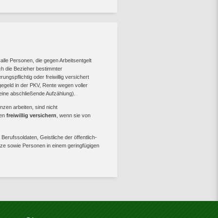
 alle Personen, die gegen Arbeitsentgelt
uch die Bezieher bestimmter
ngspflichtig oder freiwillig versichert
egeld in der PKV, Rente wegen voller
eine abschließende Aufzählung).
zen arbeiten, sind nicht
gen
freiwillig versichern
, wenn sie von
rufssoldaten, Geistliche der öffentlich-
nze sowie Personen in einem geringfügigen