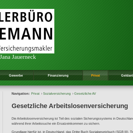
 Jana Jauerneck
Gewerbe
Finanzierung
Privat
Geldan
Navigation:
Privat
Sozialversicherung
Gesetzliche AV
Gesetzliche Arbeitslosenversicherung
Die Arbeitslosenversicherung ist Teil des sozialen Sicherungssystems in Deutschlan
während ihrer Arbeitssuche ein Ersatzeinkommen zu sichern.
Grundlage hierfür ist, in Deutschland, das Dritte Buch Sozialgesetzbuch (SGB III). T