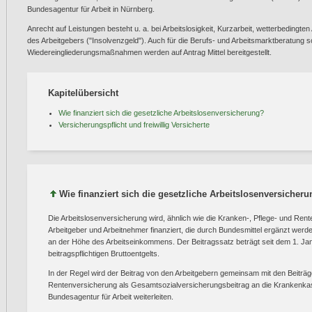
Bundesagentur für Arbeit in Nürnberg.
Anrecht auf Leistungen besteht u. a. bei Arbeitslosigkeit, Kurzarbeit, wetterbedingten
des Arbeitgebers ("Insolvenzgeld"). Auch für die Berufs- und Arbeitsmarktberatung 
Wiedereingliederungsmaßnahmen werden auf Antrag Mittel bereitgestellt.
Kapitelübersicht
Wie finanziert sich die gesetzliche Arbeitslosenversicherung?
Versicherungspflicht und freiwillig Versicherte
Wie finanziert sich die gesetzliche Arbeitslosenversicher
Die Arbeitslosenversicherung wird, ähnlich wie die Kranken-, Pflege- und Ren
Arbeitgeber und Arbeitnehmer finanziert, die durch Bundesmittel ergänzt werden
an der Höhe des Arbeitseinkommens. Der Beitragssatz beträgt seit dem 1. Ja
beitragspflichtigen Bruttoentgelts.
In der Regel wird der Beitrag von den Arbeitgebern gemeinsam mit den Beiträg
Rentenversicherung als Gesamtsozialversicherungsbeitrag an die Krankenkas
Bundesagentur für Arbeit weiterleiten.