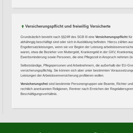
Versicherungspflicht und freiwillig Versicherte
Grundsätzlich besteht nach §§24ff des SGB III eine
Versicherungspflicht
für
abhähngig beschäftigt sind oder sich in Ausbildung befinden. Hierzu zählen a
Engeltersatzleistungen, wenn sie vor Beginn der Leistung arbeitslosenversicheru
waren, etwa die Bezieher von Muttergeld, Krankengeld in der GKV, Krankentag
Ewerbsminderung sowie Personen, die eine Pflegezeit in Anspruch nehmen (k
Selbstständige, Pflegepersonen und Arbeitnehmern, die außerhalb der EU-Gren
versicherungspflichtig. Sie können sich aber unter bestimmten Voraussetzun
Leistungen der Arbeislosenversicherung profitieren wollen.
Versicherungsfrei
sind bestimmte Personengruppen wie Beamte, Richter und Be
rechtlich anerkannten Religionen, Rentner nach Erreichen der Regelaltersgre
Beschäftigungsverhältnis.