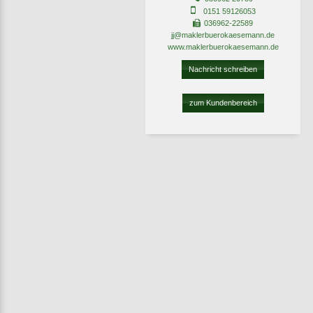
0151 59126053
036962-22589
jj@maklerbuerokaesemann.de
www.maklerbuerokaesemann.de
Nachricht schreiben
zum Kundenbereich