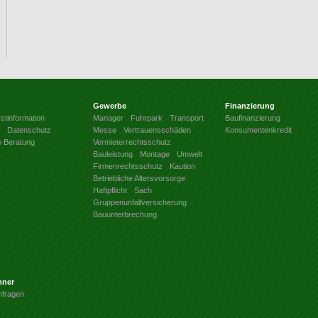
Gewerbe
Finanzierung
stinformation
Manager
Fuhrpark
Transport
Baufinanzierung
Datenschutz
Messe
Vertrauensschäden
Konsumentenkredit
e Beratung
Vermieterrechtsschutz
Bauleistung
Montage
Umwelt
Firmenrechtsschutz
Kaution
Betriebliche Altersvorsorge
Haftpflicht
Sach
Gruppenunfallversicherung
Bauunterbrechung
hner
nfragen