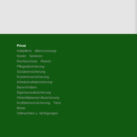
Privat
Haftpflicht
Altersvorsorge
Kinder
Senioren
Rechtsschutz
Reisen
Pflegeabsicherung
Sozialversicherung
Krankenversicherung
Arbeitskraftabsicherung
Bauvorhaben
Eigentumsabsicherung
Hinterbliebenen Absicherung
Kraftfahrtversicherung
Tiere
Boote
Vollmachten u. Verfügungen