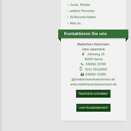
Justiz, Richter
weitere Personen
Schlüsselschäden
Was ist...
Kontaktieren Sie uns
Maklerbüro Käsemann
Jana Jauerneck
Jahnweg 18
36404 Vacha
036962 20789
0151 59126053
036962-22589
jj@maklerbuerokaesemann.de
www.maklerbuerokaesemann.de
Nachricht schreiben
zum Kundenbereich