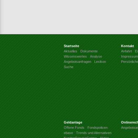
Startseite
Kontakt
Aktuelles
Dokumente
Anfahrt
Er
Wissenswertes
Analyse
Impressum
Angebotsanfragen
Lexikon
Persönlich
Suche
Geldanlage
Onlinerec
Offene Fonds
Fondspolicen
Angebotsa
ebase
Trends und Alternativen