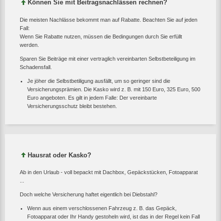
Können Sie mit Beitragsnachlässen rechnen?
Die meisten Nachlässe bekommt man auf Rabatte. Beachten Sie auf jeden
Fall:
Wenn Sie Rabatte nutzen, müssen die Bedingungen durch Sie erfüllt
werden.
Sparen Sie Beiträge mit einer vertraglich vereinbarten Selbstbeteiligung im
Schadensfall.
Je jöher die Selbstbetiligung ausfällt, um so geringer sind die
Versicherungsprämien. Die Kasko wird z. B. mit 150 Euro, 325 Euro, 500
Euro angeboten. Es gilt in jedem Falle: Der vereinbarte
Versicherungsschutz bleibt bestehen.
Hausrat oder Kasko?
Ab in den Urlaub - voll bepackt mit Dachbox, Gepäckstücken, Fotoapparat
...
Doch welche Versicherung haftet eigentlich bei Diebstahl?
Wenn aus einem verschlossenen Fahrzeug z. B. das Gepäck,
Fotoapparat oder Ihr Handy gestoheln wird, ist das in der Regel kein Fall