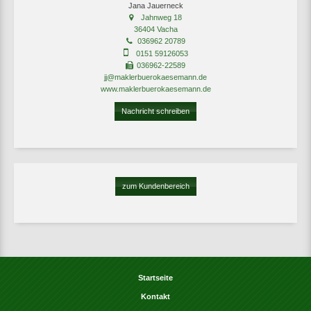
Jana Jauerneck
Jahnweg 18
36404 Vacha
036962 20789
0151 59126053
036962-22589
jj@maklerbuerokaesemann.de
www.maklerbuerokaesemann.de
Nachricht schreiben
zum Kundenbereich
Startseite
Kontakt